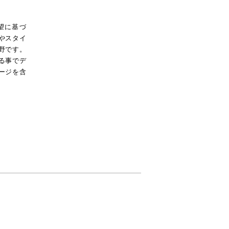
ご要望に基づ
やスタイ
野です。
る事でデ
ージを含