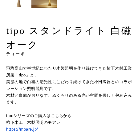
tipo スタンドライト 白磁
オーク
ティーポ
飛騨高山で半世紀にわたり木製照明を作り続けてきた柿下木材工業
所製「tipo」と、
美濃の地で白磁の透光性にこだわり続けてきた小田陶器とのコラボ
レーション照明器具です。
木材と白磁がおりなす、ぬくもりのある光が空間を優しく包み込み
ます。
tipoシリーズのご購入はこちらから
柿下木工 木製照明のモアレ
https://moare.jp/