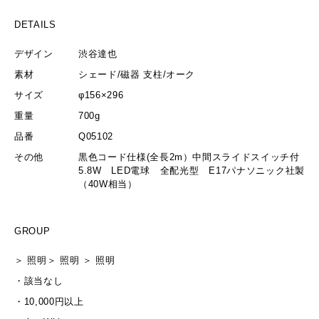
DETAILS
デザイン
渋谷達也
素材
シェード/磁器 支柱/オーク
サイズ
φ156×296
重量
700g
品番
Q05102
その他
黒色コード仕様(全長2m）中間スライドスイッチ付
5.8W LED電球 全配光型 E17パナソニック社製
（40W相当）
GROUP
＞
照明
＞
照明
＞
照明
・
該当なし
・
10,000円以上