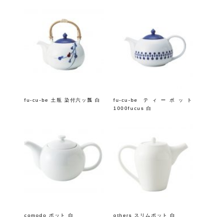
fu-cu-be 土瓶 染付六ッ瓢 白
fu-cu-be ティーポット
1000fucus 白
comodo ポット 白
others スリムポット 白