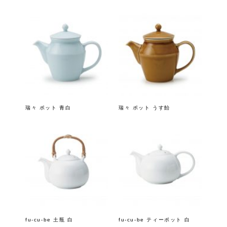
瑞々 ポット 青白
瑞々 ポット うす飴
fu-cu-be 土瓶 白
fu-cu-be ティーポット 白