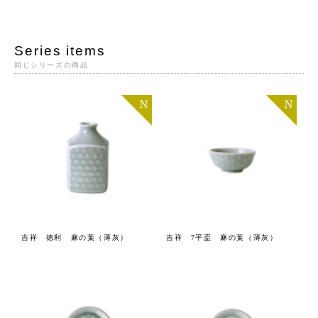
Series items
同じシリーズの商品
吉祥 徳利 麻の葉（薄灰）
吉祥 7平盃 麻の葉（薄灰）