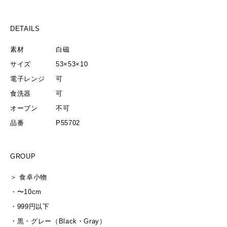
DETAILS
素材
白磁
サイズ
53×53×10
電子レンジ
可
食洗器
可
オーブン
不可
品番
P55702
GROUP
＞
食卓小物
・
〜10cm
・
999円以下
・
黒・グレー（Black・Gray）