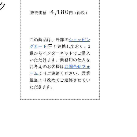
ク
4,180
販売価格
円（内税）
この商品は、外部の
ショッピン
グカート
と連携しており、1
個からインターネットでご購入
いただけます。業務用の仕入を
お考えのお客様は
お問合せフォ
ーム
よりご連絡ください。営業
担当より改めてご連絡させてい
ただきます。