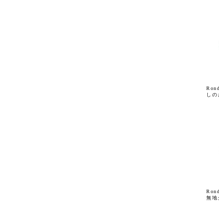
Ro
しの
Ro
無地