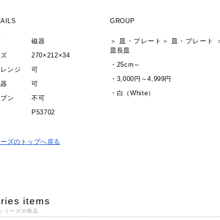
AILS
GROUP
材
磁器
＞
皿・プレート
＞
皿・プレート
皿
長皿
イズ
270×212×34
・
25cm～
子レンジ
可
・
3,000円～4,999円
洗器
可
・
白（White）
ーブン
不可
番
P53702
リーズのトップへ戻る
ries items
シリーズの商品