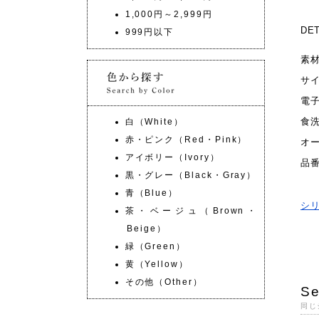
1,000円～2,999円
DET
999円以下
素
サ
電
食
白（White）
赤・ピンク（Red・Pink）
オ
アイボリー（Ivory）
品
黒・グレー（Black・Gray）
青（Blue）
シ
茶・ベージュ（Brown・
Beige）
緑（Green）
黄（Yellow）
その他（Other）
Se
同じ