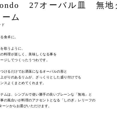
Rondo 27オーバル皿 無地
リーム
ンド
躍る食卓に。
歌を歌うように、
々の料理が楽しく、美味しくなる事を
メージしてつくったうつわです。
りつけるだけでお洒落になるオーバルの形と
ち上がりのあるリムが、ざっくりとした盛り付けでも
ランスよくまとめてくれます。
イテムは、シンプルで使い勝手の良いプレーンな「無地」と
仕事の風合いが料理のアクセントとなる「しのぎ」レリーフの
パターンからお選びいただけます。