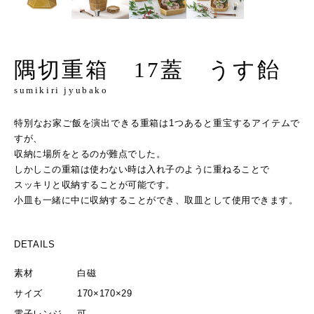
隅切重箱 17蓋 うす飴
sumikiri jyubako
特別なお家ご飯を演出できる重箱は1つあると重宝するアイテムで
すが、
収納に場所をとるのが難点でした。
しかしこの重箱は使わない時は入れ子のように重ねることで
スッキリと収納することが可能です。
小皿も一緒に中に収納することができ、取皿として使用できます。
DETAILS
素材
白磁
サイズ
170×170×29
電子レンジ
可