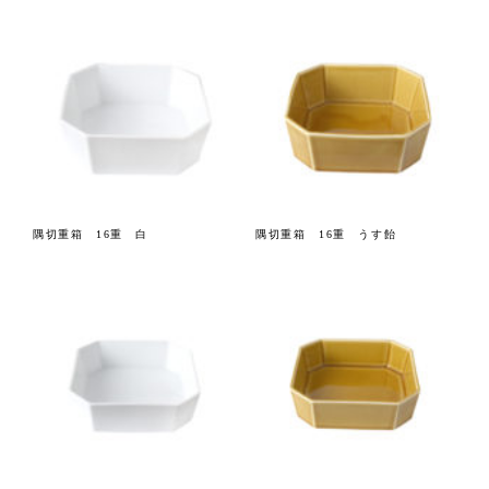
隅切重箱 16重 白
隅切重箱 16重 うす飴