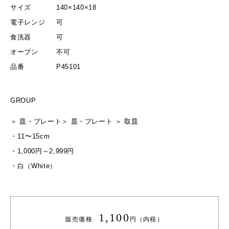
サイズ
140×140×18
電子レンジ
可
食洗器
可
オーブン
不可
品番
P45101
GROUP
＞
皿・プレート
＞
皿・プレート
＞
取皿
・
11〜15cm
・
1,000円～2,999円
・
白（White）
1,100
販売価格
円（内税）