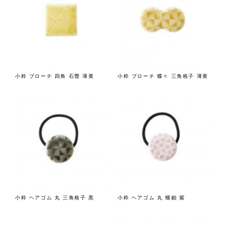
小粋 ブローチ 四角 石畳 薄黄
小粋 ブローチ 蝶々 三角格子 薄黄
小粋 ヘアゴム 丸 三角格子 黒
小粋 ヘアゴム 丸 螺鈿 紫