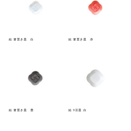
結 箸置き皿 白
結 箸置き皿 赤
結 箸置き皿 墨
結 9豆皿 白