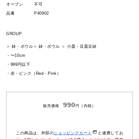
オーブン
不可
品番
P40902
GROUP
＞
鉢・ボウル
＞
鉢・ボウル
＞
小皿・豆皿
豆鉢
・
〜10cm
・
999円以下
・
赤・ピンク（Red・Pink）
990
販売価格
円（内税）
この商品は、外部の
ショッピングカート
と連携してお