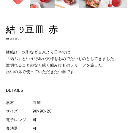
結 9豆皿 赤
musubi
縁結び、水引など古来より日本では
「結ぶ」という行為や文様をおめでたいものとしてきました。
途切れることのなく続く組みひものレリーフを施した、
祝いの席で使っていただきたい器です。
DETAILS
素材
白磁
サイズ
90×90×20
電子レンジ
可
食洗器
可