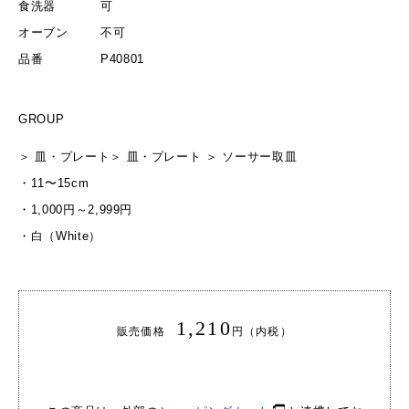
食洗器
可
オーブン
不可
品番
P40801
GROUP
＞
皿・プレート
＞
皿・プレート
＞
ソーサー
取皿
・
11〜15cm
・
1,000円～2,999円
・
白（White）
1,210
販売価格
円（内税）