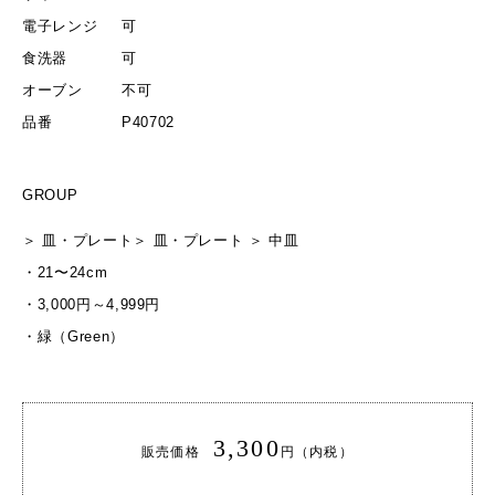
電子レンジ
可
食洗器
可
オーブン
不可
品番
P40702
GROUP
＞
皿・プレート
＞
皿・プレート
＞
中皿
・
21〜24cm
・
3,000円～4,999円
・
緑（Green）
3,300
販売価格
円（内税）