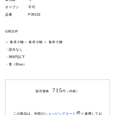
オーブン
不可
品番
P39102
GROUP
＞
食卓小物
＞
食卓小物
＞
食卓小物
・
該当なし
・
999円以下
・
青（Blue）
715
販売価格
円（内税）
この商品は、外部の
ショッピングカート
と連携してお