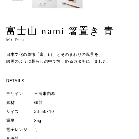
富士山 nami 箸置き 青
Mt.Fuji
日本文化の象徴「富士山」とそのまわりの風景を、
絵画のように暮らしの中で愉しめるカタチにしました。
DETAILS
デザイン
三浦未由希
素材
磁器
サイズ
33×50×10
重量
25g
電子レンジ
可
食洗器
可