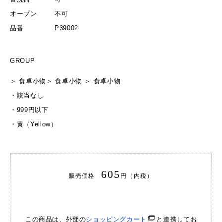
オーブン
不可
品番
P39002
GROUP
＞
食卓小物
＞
食卓小物
＞
食卓小物
・
該当なし
・
999円以下
・
黄（Yellow）
605
販売価格
円（内税）
この商品は、外部の
ショッピングカート
と連携してお