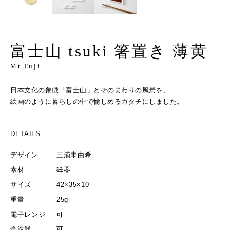
富士山 tsuki 箸置き 薄黄
Mt.Fuji
日本文化の象徴「富士山」とそのまわりの風景を、
絵画のように暮らしの中で愉しめるカタチにしました。
DETAILS
デザイン
三浦未由希
素材
磁器
サイズ
42×35×10
重量
25g
電子レンジ
可
食洗器
可