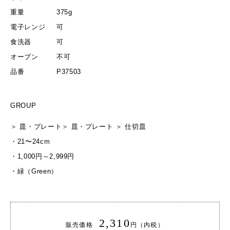
重量
375g
電子レンジ
可
食洗器
可
オーブン
不可
品番
P37503
GROUP
＞
皿・プレート
＞
皿・プレート
＞
仕切皿
・
21〜24cm
・
1,000円～2,999円
・
緑（Green）
2,310
販売価格
円（内税）