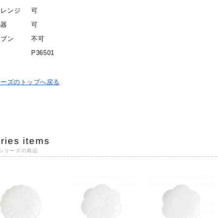
子レンジ
可
洗器
可
ーブン
不可
番
P36501
リーズのトップへ戻る
ries items
シリーズの商品