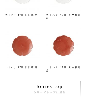
コトハナ 17皿 日日草 白
コトハナ 17皿 天竺牡丹
白
コトハナ 17皿 日日草 赤
コトハナ 17皿 天竺牡丹
赤
Series top
シリーズトップに戻る