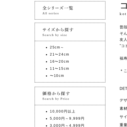
ko
普
そ
友
”コ
25cm～
21〜24cm
福
16〜20cm
11〜15cm
＊
〜10cm
DET
デ
素
10,000円以上
サ
5,000円～9,999円
重
3,000円～4,999円