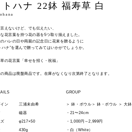
コトハナ 22鉢 福寿草 白
tohana
段言えないけど、でも伝えたい、
んな花言葉を持つ花の器を5つ取り揃えました。
人のハレの日や両親の記念日に花束を贈るように
トハナ”を選んで贈ってみてはいかがでしょうか。
寿草の花言葉「幸せを招く・祝福」
この商品は廃盤商品です。在庫がなくなり次第終了となります。
AILS
GROUP
ザイン
三浦未由希
＞
鉢・ボウル
＞
鉢・ボウル
＞
大鉢
材
磁器
・
21〜24cm
イズ
φ217×50
・
1,000円～2,999円
量
430g
・
白（White）