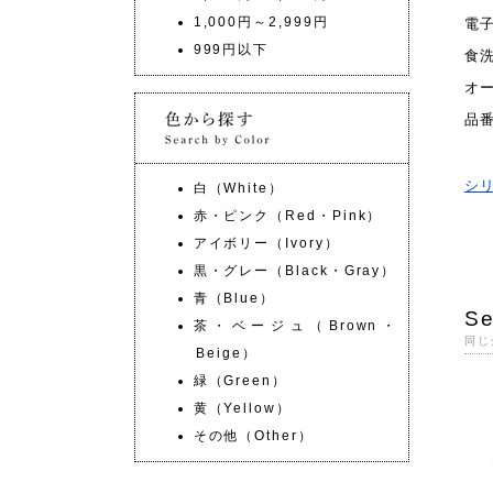
1,000円～2,999円
電
999円以下
食
オ
品
シ
白（White）
赤・ピンク（Red・Pink）
アイボリー（Ivory）
黒・グレー（Black・Gray）
青（Blue）
Se
茶・ベージュ（Brown・
同じ
Beige）
緑（Green）
黄（Yellow）
その他（Other）