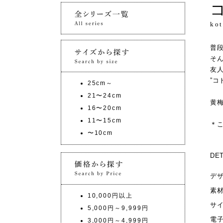
ko
普
そ
友
”コ
25cm～
21〜24cm
黄
16〜20cm
11〜15cm
＊
〜10cm
DET
デ
素
10,000円以上
サ
5,000円～9,999円
電
3,000円～4,999円