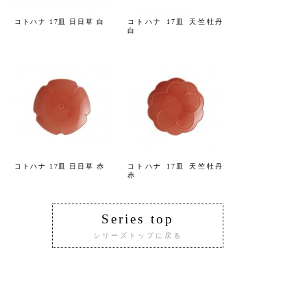
コトハナ 17皿 日日草 白
コトハナ 17皿 天竺牡丹
白
コトハナ 17皿 日日草 赤
コトハナ 17皿 天竺牡丹
赤
Series top
シリーズトップに戻る