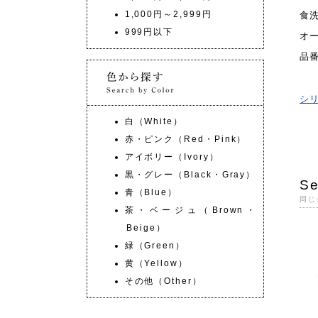
1,000円～2,999円
食
999円以下
オ
品
シ
白（White）
赤・ピンク（Red・Pink）
アイボリー（Ivory）
黒・グレー（Black・Gray）
Se
青（Blue）
同じ
茶・ベージュ（Brown・
Beige）
緑（Green）
黄（Yellow）
その他（Other）