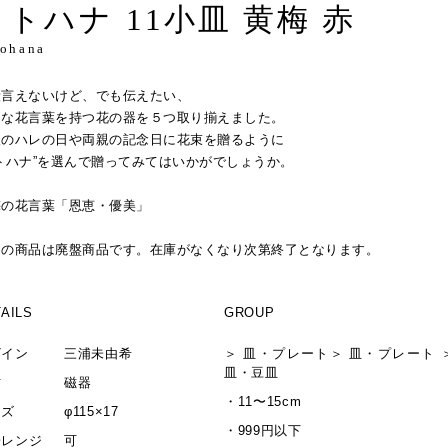
コトハナ 11小皿 黄梅 赤
tohana
段言えないけど、でも伝えたい、
んな花言葉を持つ花の器を５つ取り揃えました。
人のハレの日や両親の記念日に花束を贈るように
トハナ”を選んで贈ってみてはいかがでしょうか。
梅の花言葉「恩恵・優美」
この商品は廃盤商品です。在庫がなくなり次第終了となります。
AILS
GROUP
ザイン
三浦未由希
＞
皿・プレート
＞
皿・プレート
皿・豆皿
材
磁器
・
11〜15cm
イズ
φ115×17
・
999円以下
子レンジ
可