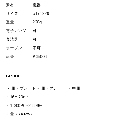
素材
磁器
サイズ
φ171×20
重量
220g
電子レンジ
可
食洗器
可
オーブン
不可
品番
P35003
GROUP
＞
皿・プレート
＞
皿・プレート
＞
中皿
・
16〜20cm
・
1,000円～2,999円
・
黄（Yellow）