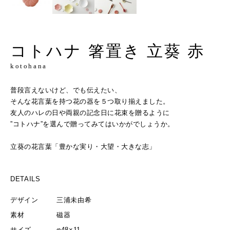
コトハナ 箸置き 立葵 赤
kotohana
普段言えないけど、でも伝えたい、
そんな花言葉を持つ花の器を５つ取り揃えました。
友人のハレの日や両親の記念日に花束を贈るように
”コトハナ”を選んで贈ってみてはいかがでしょうか。
立葵の花言葉「豊かな実り・大望・大きな志」
DETAILS
デザイン
三浦未由希
素材
磁器
サイズ
φ48×11