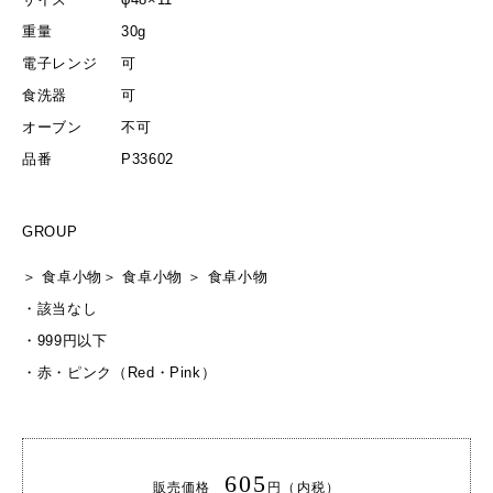
重量
30g
電子レンジ
可
食洗器
可
オーブン
不可
品番
P33602
GROUP
＞
食卓小物
＞
食卓小物
＞
食卓小物
・
該当なし
・
999円以下
・
赤・ピンク（Red・Pink）
605
販売価格
円（内税）