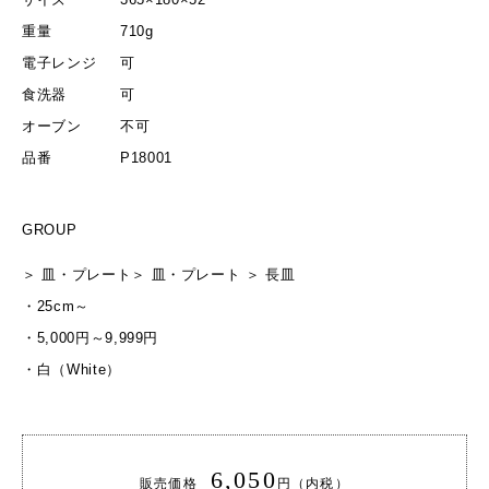
重量
710g
電子レンジ
可
食洗器
可
オーブン
不可
品番
P18001
GROUP
＞
皿・プレート
＞
皿・プレート
＞
長皿
・
25cm～
・
5,000円～9,999円
・
白（White）
6,050
販売価格
円（内税）