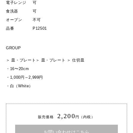
電子レンジ
可
食洗器
可
オーブン
不可
品番
P12501
GROUP
＞
皿・プレート
＞
皿・プレート
＞
仕切皿
・
16〜20cm
・
1,000円～2,999円
・
白（White）
2,200
販売価格
円（内税）
お問い合わせはこちら