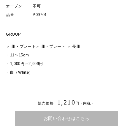
オーブン
不可
品番
P09701
GROUP
＞
皿・プレート
＞
皿・プレート
＞
長皿
・
11〜15cm
・
1,000円～2,999円
・
白（White）
1,210
販売価格
円（内税）
お問い合わせはこちら