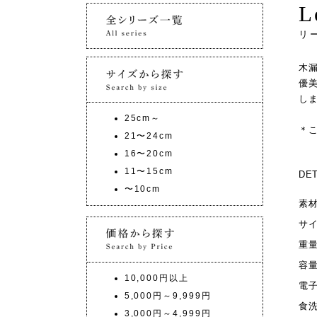
L
リ
木
優
し
25cm～
＊
21〜24cm
16〜20cm
11〜15cm
DET
〜10cm
素
サ
重
容
10,000円以上
電
5,000円～9,999円
食
3,000円～4,999円