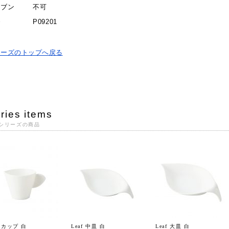
ーブン
不可
番
P09201
リーズのトップへ戻る
ries items
シリーズの商品
f カップ 白
Leaf 中皿 白
Leaf 大皿 白