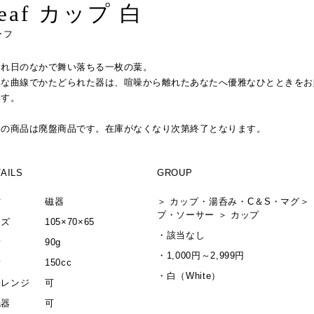
eaf カップ 白
ーフ
漏れ日のなかで舞い落ちる一枚の葉。
美な曲線でかたどられた器は、喧噪から離れたあなたへ優雅なひとときをお
ます。
この商品は廃盤商品です。在庫がなくなり次第終了となります。
AILS
GROUP
材
磁器
＞
カップ・湯呑み・C＆S・マグ
＞
プ・ソーサー
＞
カップ
イズ
105×70×65
・
該当なし
量
90g
・
1,000円～2,999円
量
150cc
・
白（White）
子レンジ
可
洗器
可