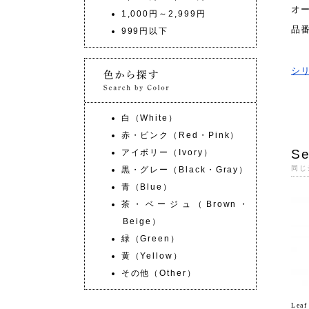
オ
1,000円～2,999円
品
999円以下
シ
白（White）
赤・ピンク（Red・Pink）
Se
アイボリー（Ivory）
同じ
黒・グレー（Black・Gray）
青（Blue）
茶・ベージュ（Brown・
Beige）
緑（Green）
黄（Yellow）
その他（Other）
Lea