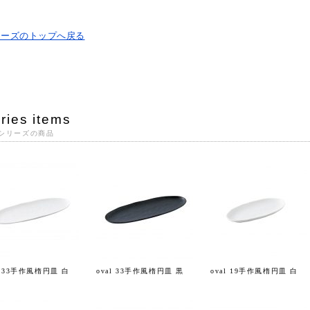
リーズのトップへ戻る
ries items
シリーズの商品
l 33手作風楕円皿 白
oval 33手作風楕円皿 黒
oval 19手作風楕円皿 白