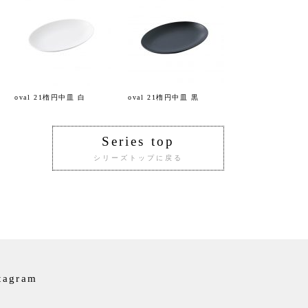
oval 21楕円中皿 白
oval 21楕円中皿 黒
Series top
シリーズトップに戻る
tagram