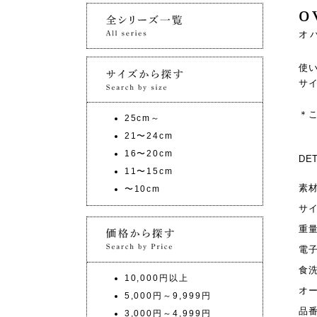
o
オ
使
サ
＊
25cm～
21〜24cm
16〜20cm
DET
11〜15cm
素
〜10cm
サ
重
電
食
10,000円以上
オ
5,000円～9,999円
品
3,000円～4,999円