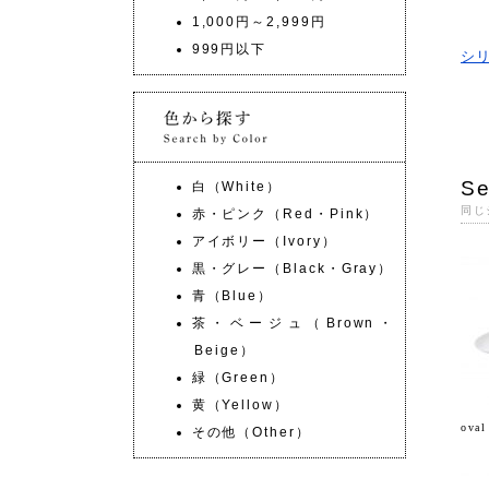
1,000円～2,999円
999円以下
シ
Se
白（White）
同じ
赤・ピンク（Red・Pink）
アイボリー（Ivory）
黒・グレー（Black・Gray）
青（Blue）
茶・ベージュ（Brown・
Beige）
緑（Green）
黄（Yellow）
ova
その他（Other）