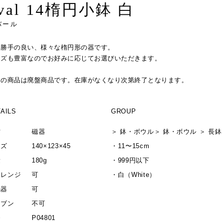
val 14楕円小鉢 白
バール
い勝手の良い、様々な楕円形の器です。
イズも豊富なのでお好みに応じてお選びいただきます。
この商品は廃盤商品です。在庫がなくなり次第終了となります。
AILS
GROUP
材
磁器
＞
鉢・ボウル
＞
鉢・ボウル
＞
長鉢
イズ
140×123×45
・
11〜15cm
量
180g
・
999円以下
子レンジ
可
・
白（White）
洗器
可
ーブン
不可
番
P04801