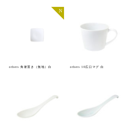
others 角箸置き（無地）白
others 10広口マグ 白