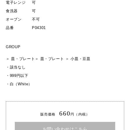
電子レンジ
可
食洗器
可
オーブン
不可
品番
P04301
GROUP
＞
皿・プレート
＞
皿・プレート
＞
小皿・豆皿
・
該当なし
・
999円以下
・
白（White）
660
販売価格
円（内税）
お問い合わせはこちら