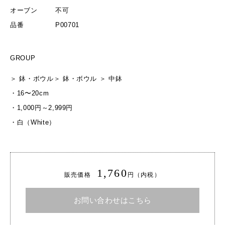
オーブン
不可
品番
P00701
GROUP
＞
鉢・ボウル
＞
鉢・ボウル
＞
中鉢
・
16〜20cm
・
1,000円～2,999円
・
白（White）
1,760
販売価格
円（内税）
お問い合わせはこちら