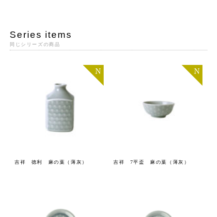
Series items
同じシリーズの商品
吉祥 徳利 麻の葉（薄灰）
吉祥 7平盃 麻の葉（薄灰）