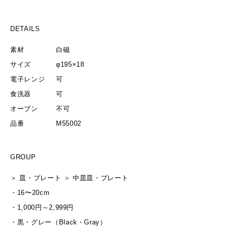
DETAILS
素材
白磁
サイズ
φ195×18
電子レンジ
可
食洗器
可
オーブン
不可
品番
M55002
GROUP
＞
皿・プレート
＞
中皿
皿・プレート
・
16〜20cm
・
1,000円～2,999円
・
黒・グレー（Black・Gray）