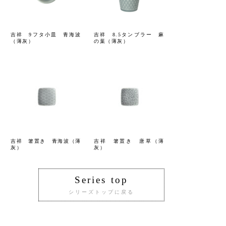
吉祥 9フタ小皿 青海波
吉祥 8.5タンブラー 麻
（薄灰）
の葉（薄灰）
吉祥 箸置き 青海波（薄
吉祥 箸置き 唐草（薄
灰）
灰）
Series top
シリーズトップに戻る