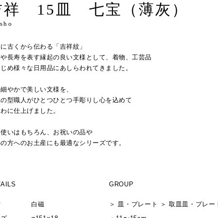
吉祥 15皿 七宝（薄灰）
ssho
本に古くから伝わる「吉祥紋」
栄や長寿を表す縁起の良い文様として、着物、工芸品
はじめ様々な日用品にあしらわれてきました。
の細やかで美しい文様を、
練の型職人がひとつひとつ手彫りし心を込めて
つわに仕上げました。
常使いはもちろん、お祝いの品や
外の方へのお土産にも最適なシリーズです。
AILS
GROUP
材
白磁
＞
皿・プレート
＞
取皿
皿・プレー