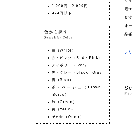
サ
1,000円～2,999円
電
999円以下
食
オ
品
白（White）
シ
赤・ピンク（Red・Pink）
アイボリー（Ivory）
黒・グレー（Black・Gray）
青（Blue）
Se
茶・ベージュ（Brown・
同じ
Beige）
緑（Green）
黄（Yellow）
その他（Other）