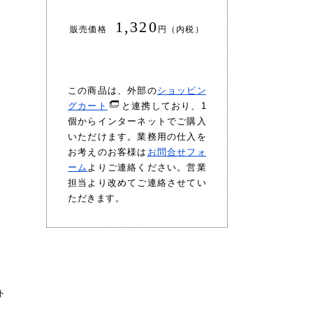
1,320
販売価格
円（内税）
この商品は、外部の
ショッピン
グカート
と連携しており、1
個からインターネットでご購入
いただけます。業務用の仕入を
お考えのお客様は
お問合せフォ
ーム
よりご連絡ください。営業
担当より改めてご連絡させてい
ただきます。
ト