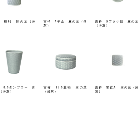
 徳利 麻の葉（薄
吉祥 7平盃 麻の葉（薄
吉祥 9フタ小皿 麻の葉
灰）
（薄灰）
 8.5タンブラー 青
吉祥 11.5蓋物 麻の葉
吉祥 箸置き 麻の葉（薄
（薄灰）
（薄灰）
灰）