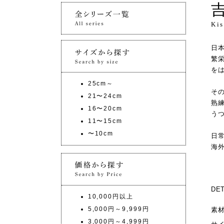
Ki
日
繁
を
25cm～
そ
21〜24cm
熟
16〜20cm
う
11〜15cm
〜10cm
日
海
DET
10,000円以上
5,000円～9,999円
素
3,000円～4,999円