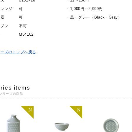
イズ
φ151×18
・
11〜15cm
子レンジ
可
・
1,000円～2,999円
洗器
可
・
黒・グレー（Black・Gray）
ーブン
不可
番
M54102
リーズのトップへ戻る
ries items
シリーズの商品