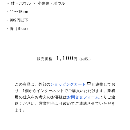
＞
鉢・ボウル
＞
小鉢
鉢・ボウル
・
11〜15cm
・
999円以下
・
青（Blue）
1,100
販売価格
円（内税）
この商品は、外部の
ショッピングカート
と連携してお
り、1個からインターネットでご購入いただけます。業務
用の仕入をお考えのお客様は
お問合せフォーム
よりご連
絡ください。営業担当より改めてご連絡させていただき
ます。