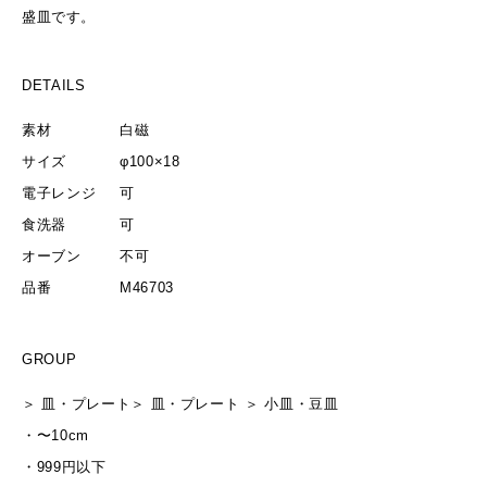
盛皿です。
DETAILS
素材
白磁
サイズ
φ100×18
電子レンジ
可
食洗器
可
オーブン
不可
品番
M46703
GROUP
＞
皿・プレート
＞
皿・プレート
＞
小皿・豆皿
・
〜10cm
・
999円以下