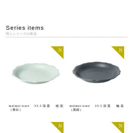
Series items
同じシリーズの商品
meimei-ware 23.5深皿 稜花
meimei-ware 23.5深皿 輪花
（青白）
（黒錆）