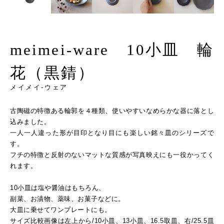
meimei-ware 10小皿 輪
花（黒錆）
メイメイ-ウェア
古陶磁の特徴ある輪郭を４種類、使いやすいなめらかな器に落とし
込みました。
一人一人違った形が目印となり目にも楽しい銘々皿のシリーズで
す。
フチの特徴と反射のないマットな質感が写真映えにも一役かってく
れます。
10小皿は塩や醤油はもちろん、
副菜、お漬物、薬味、お菓子などに。
大皿に乗せてワンプレートにも。
サイズ比較画像は左上から/10小皿、13小皿、16.5取皿、右/25.5皿