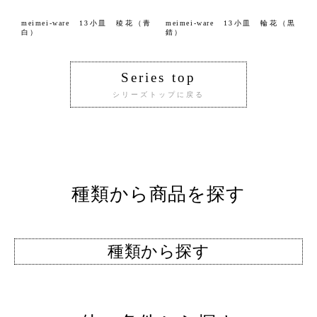
meimei-ware 13小皿 稜花（青
meimei-ware 13小皿 輪花（黒
白）
錆）
Series top
シリーズトップに戻る
種類から商品を探す
種類から探す