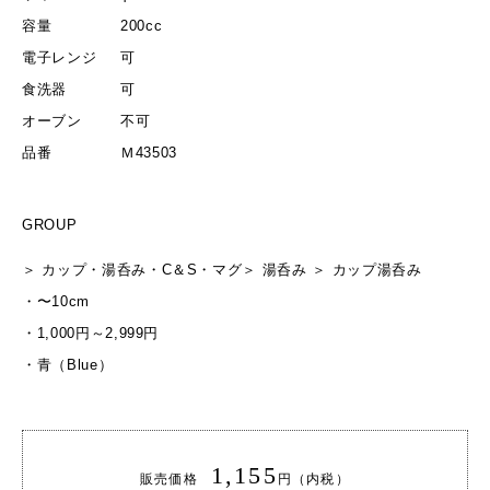
容量
200cc
電子レンジ
可
食洗器
可
オーブン
不可
品番
Ｍ43503
GROUP
＞
カップ・湯呑み・C＆S・マグ
＞
湯呑み
＞
カップ
湯呑み
・
〜10cm
・
1,000円～2,999円
・
青（Blue）
1,155
販売価格
円（内税）