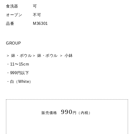
食洗器
可
オーブン
不可
品番
M36301
GROUP
＞
鉢・ボウル
＞
鉢・ボウル
＞
小鉢
・
11〜15cm
・
999円以下
・
白（White）
990
販売価格
円（内税）