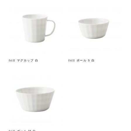
frill マグカップ 白
frill ボール S 白