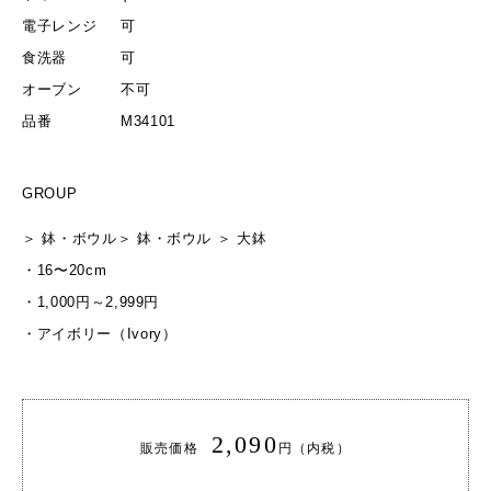
電子レンジ
可
食洗器
可
オーブン
不可
品番
M34101
GROUP
＞
鉢・ボウル
＞
鉢・ボウル
＞
大鉢
・
16〜20cm
・
1,000円～2,999円
・
アイボリー（Ivory）
2,090
販売価格
円（内税）