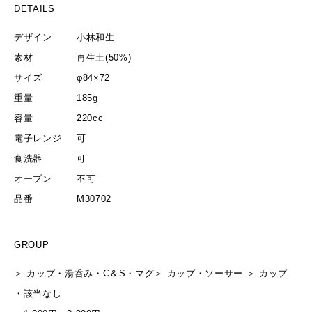
DETAILS
デザイン
小林和生
素材
再生土(50%)
サイズ
φ84×72
重量
185g
容量
220cc
電子レンジ
可
食洗器
可
オーブン
不可
品番
M30702
GROUP
＞
カップ・湯呑み・C＆S・マグ
＞
カップ・ソーサー
＞
カップ
・
該当なし