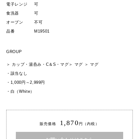
電子レンジ
可
食洗器
可
オーブン
不可
品番
M19501
GROUP
＞
カップ・湯呑み・C＆S・マグ
＞
マグ
＞
マグ
・
該当なし
・
1,000円～2,999円
・
白（White）
1,870
販売価格
円（内税）