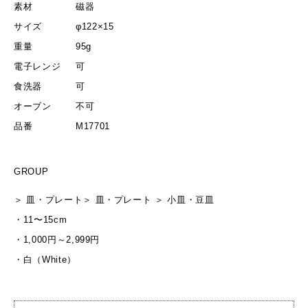
素材
磁器
サイズ
φ122×15
重量
95g
電子レンジ
可
食洗器
可
オーブン
不可
品番
M17701
GROUP
＞
皿・プレート
＞
皿・プレート
＞
小皿・豆皿
・
11〜15cm
・
1,000円～2,999円
・
白（White）