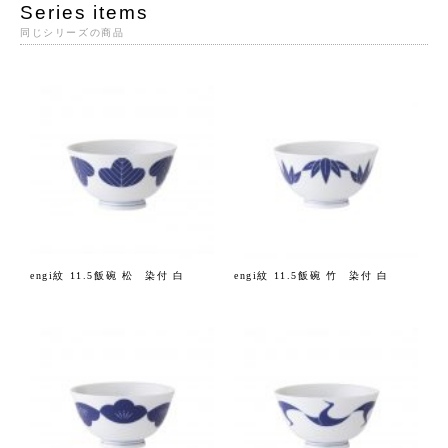
Series items
同じシリーズの商品
engi紋 11.5飯碗 松 染付 白
engi紋 11.5飯碗 竹 染付 白