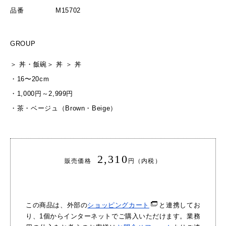
品番
M15702
GROUP
＞
丼・飯碗
＞
丼
＞
丼
・
16〜20cm
・
1,000円～2,999円
・
茶・ベージュ（Brown・Beige）
2,310
販売価格
円（内税）
この商品は、外部の
ショッピングカート
と連携してお
り、1個からインターネットでご購入いただけます。業務