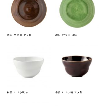
櫛目 27受皿 アメ釉
櫛目 27受皿 緑釉
櫛目 11.5小碗 白
櫛目 11.5小碗 アメ釉