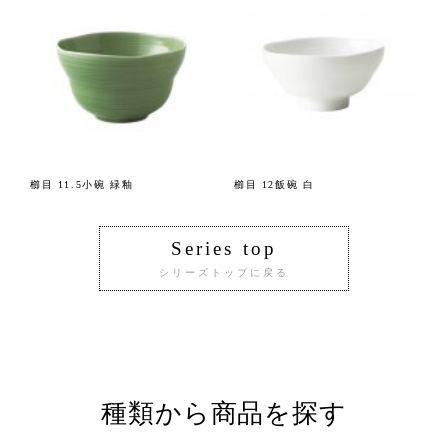
櫛目 11.5小碗 緑釉
櫛目 12飯碗 白
Series top
シリーズトップに戻る
種類から商品を探す