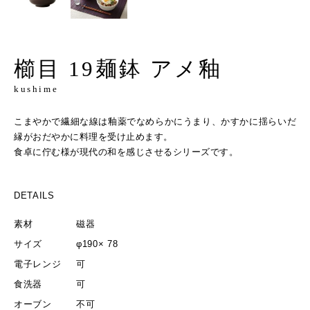
櫛目 19麺鉢 アメ釉
kushime
こまやかで繊細な線は釉薬でなめらかにうまり、かすかに揺らいだ
縁がおだやかに料理を受け止めます。
食卓に佇む様が現代の和を感じさせるシリーズです。
DETAILS
素材
磁器
サイズ
φ190× 78
電子レンジ
可
食洗器
可
オーブン
不可