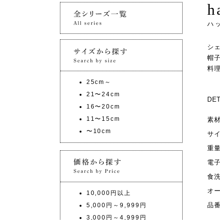
ハ
シ
帽
料
25cm～
21〜24cm
DET
16〜20cm
11〜15cm
素
〜10cm
サ
重
電
食
オ
10,000円以上
品
5,000円～9,999円
3,000円～4,999円