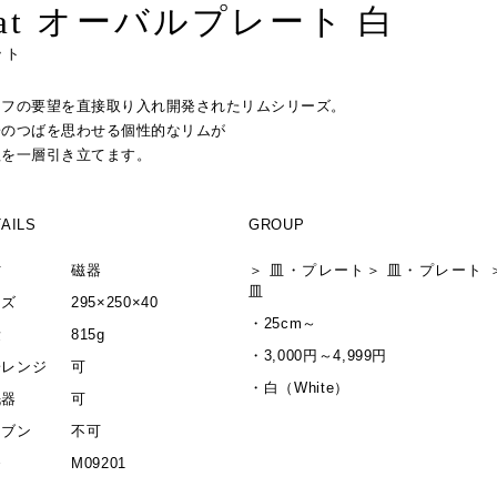
hat オーバルプレート 白
ット
ェフの要望を直接取り入れ開発されたリムシリーズ。
子のつばを思わせる個性的なリムが
理を一層引き立てます。
AILS
GROUP
材
磁器
＞
皿・プレート
＞
皿・プレート
皿
イズ
295×250×40
・
25cm～
量
815g
・
3,000円～4,999円
子レンジ
可
・
白（White）
洗器
可
ーブン
不可
番
M09201