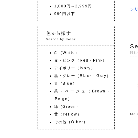
1,000円～2,999円
シ
999円以下
Se
白（White）
同じ
赤・ピンク（Red・Pink）
アイボリー（Ivory）
黒・グレー（Black・Gray）
青（Blue）
茶・ベージュ（Brown・
Beige）
緑（Green）
黄（Yellow）
hat
その他（Other）