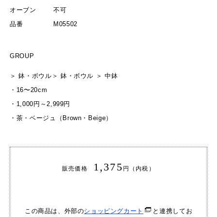
オーブン
不可
品番
M05502
GROUP
＞
鉢・ボウル
＞
鉢・ボウル
＞
中鉢
・
16〜20cm
・
1,000円～2,999円
・
茶・ベージュ（Brown・Beige）
1,375
販売価格
円（内税）
この商品は、外部の
ショッピングカート
と連携してお