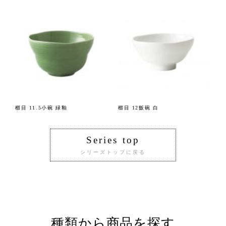
櫛目 11.5小碗 緑釉
櫛目 12飯碗 白
Series top
シリーズトップに戻る
種類から商品を探す