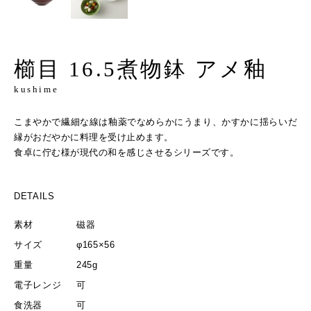
櫛目 16.5煮物鉢 アメ釉
kushime
こまやかで繊細な線は釉薬でなめらかにうまり、かすかに揺らいだ
縁がおだやかに料理を受け止めます。
食卓に佇む様が現代の和を感じさせるシリーズです。
DETAILS
素材
磁器
サイズ
φ165×56
重量
245g
電子レンジ
可
食洗器
可