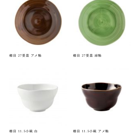
櫛目 27受皿 アメ釉
櫛目 27受皿 緑釉
櫛目 11.5小碗 白
櫛目 11.5小碗 アメ釉