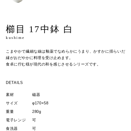
櫛目 17中鉢 白
kushime
こまやかで繊細な線は釉薬でなめらかにうまり、かすかに揺らいだ
縁がおだやかに料理を受け止めます。
食卓に佇む様が現代の和を感じさせるシリーズです。
DETAILS
素材
磁器
サイズ
φ170×58
重量
280g
電子レンジ
可
食洗器
可