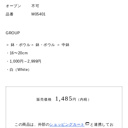
オーブン
不可
品番
M05401
GROUP
＞
鉢・ボウル
＞
鉢・ボウル
＞
中鉢
・
16〜20cm
・
1,000円～2,999円
・
白（White）
1,485
販売価格
円（内税）
この商品は、外部の
ショッピングカート
と連携してお