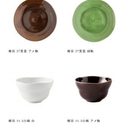
櫛目 27受皿 アメ釉
櫛目 27受皿 緑釉
櫛目 11.5小碗 白
櫛目 11.5小碗 アメ釉