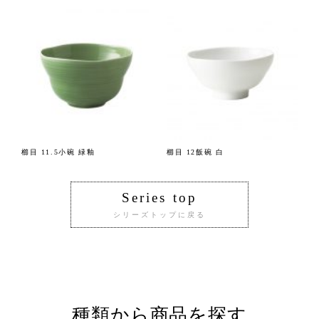
櫛目 11.5小碗 緑釉
櫛目 12飯碗 白
Series top
シリーズトップに戻る
種類から商品を探す