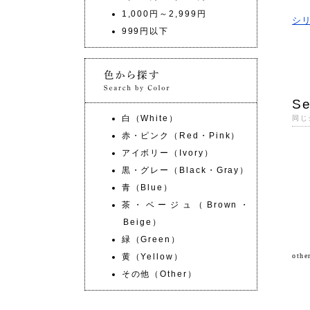
1,000円～2,999円
シ
999円以下
Se
白（White）
同じ
赤・ピンク（Red・Pink）
アイボリー（Ivory）
黒・グレー（Black・Gray）
青（Blue）
茶・ベージュ（Brown・
Beige）
緑（Green）
黄（Yellow）
oth
その他（Other）