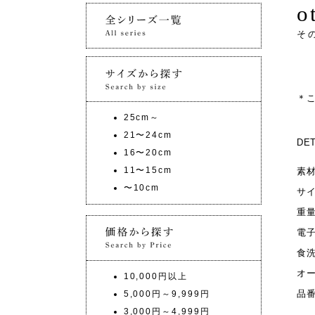
o
そ
＊
25cm～
21〜24cm
DET
16〜20cm
11〜15cm
素
〜10cm
サ
重
電
食
オ
10,000円以上
品
5,000円～9,999円
3,000円～4,999円