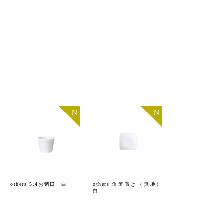
others 5.4お猪口 白
others 角箸置き（無地）
白