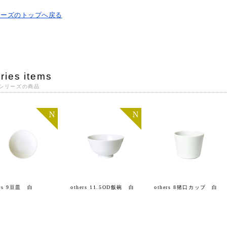
リーズのトップへ戻る
ries items
シリーズの商品
ers 9豆皿 白
others 11.5OD飯碗 白
others 8猪口カップ 白