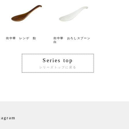
街中華 レンゲ 飴
街中華 おろしスプーン
白
Series top
シリーズトップに戻る
tagram