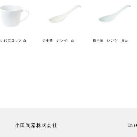
ers 10広口マグ 白
街中華 レンゲ 白
街中華 レンゲ 青白
小田陶器株式会社
Ins