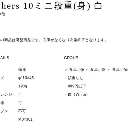
thers 10ミニ段重(身) 白
の他
この商品は廃盤商品です。在庫がなくなり次第終了となります。
AILS
GROUP
材
磁器
＞
食卓小物
＞
食卓小物
＞
食卓小物
イズ
φ110×45
・
該当なし
量
190g
・
999円以下
子レンジ
可
・
白（White）
洗器
可
ーブン
不可
番
M04301