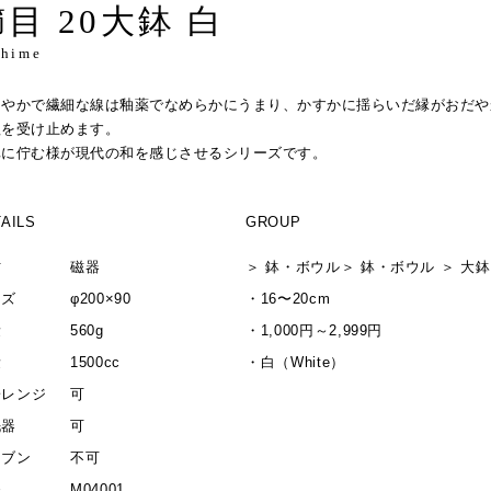
目 20大鉢 白
shime
まやかで繊細な線は釉薬でなめらかにうまり、かすかに揺らいだ縁がおだや
理を受け止めます。
卓に佇む様が現代の和を感じさせるシリーズです。
AILS
GROUP
材
磁器
＞
鉢・ボウル
＞
鉢・ボウル
＞
大鉢
イズ
φ200×90
・
16〜20cm
量
560g
・
1,000円～2,999円
量
1500cc
・
白（White）
子レンジ
可
洗器
可
ーブン
不可
番
M04001