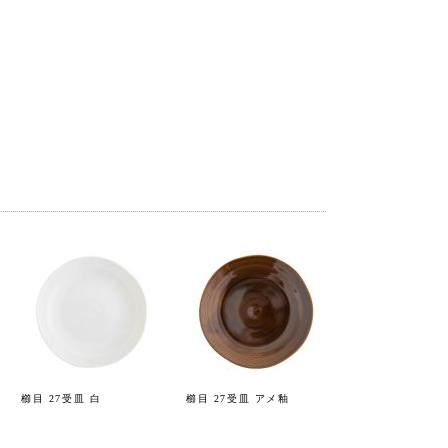
櫛目 27受皿 白
櫛目 27受皿 アメ釉