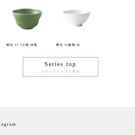
櫛目 11.5小碗 緑釉
櫛目 12飯碗 白
Series top
シリーズトップに戻る
tagram