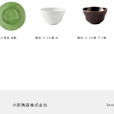
 27受皿 緑釉
櫛目 11.5小碗 白
櫛目 11.5小碗 アメ釉
小田陶器株式会社
Ins