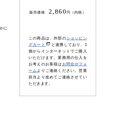
2,860
販売価格
円（内税）
かに
この商品は、外部の
ショッピン
グカート
と連携しており、1
個からインターネットでご購入
いただけます。業務用の仕入を
お考えのお客様は
お問合せフォ
ーム
よりご連絡ください。営業
担当より改めてご連絡させてい
ただきます。