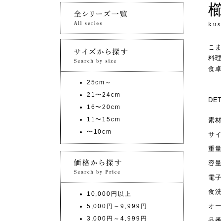
櫛
ku
こ
料
食
25cm～
21〜24cm
DET
16〜20cm
11〜15cm
素
〜10cm
サ
重
容
電
食
10,000円以上
オ
5,000円～9,999円
3,000円～4,999円
品