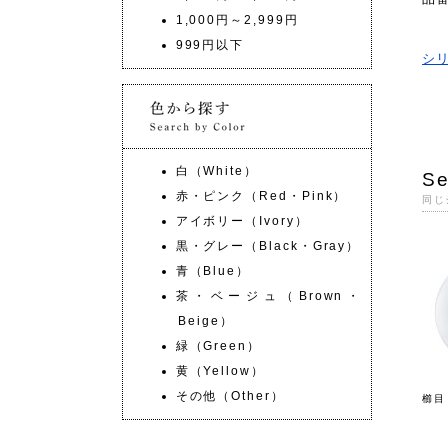
1,000円～2,999円
999円以下
シ
白（White）
Se
赤・ピンク（Red・Pink）
同じ
アイボリー（Ivory）
黒・グレー（Black・Gray）
青（Blue）
茶・ベージュ（Brown・
Beige）
緑（Green）
黄（Yellow）
その他（Other）
櫛目