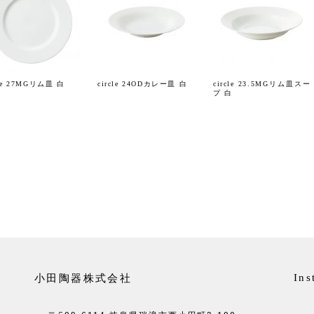
cle 27MGリム皿 白
circle 24ODカレー皿 白
circle 23.5MGリム皿スー
プ 白
小田陶器株式会社
Ins