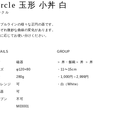
ircle 玉形 小丼 白
ークル
ンプルラインの様々な正円の器です。
れぞれ微妙な曲線の変化があります。
途に応じてお使い分けください。
AILS
GROUP
材
磁器
＞
丼・飯碗
＞
丼
＞
丼
イズ
φ120×80
・
11〜15cm
量
280g
・
1,000円～2,999円
子レンジ
可
・
白（White）
洗器
可
ーブン
不可
番
M03001