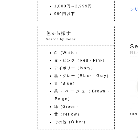
1,000円～2,999円
シ
999円以下
Se
白（White）
同じ
赤・ピンク（Red・Pink）
アイボリー（Ivory）
黒・グレー（Black・Gray）
青（Blue）
茶・ベージュ（Brown・
Beige）
緑（Green）
黄（Yellow）
cir
その他（Other）