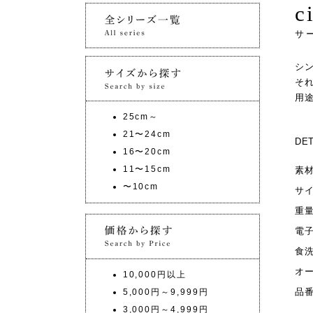
c
サ
シ
そ
用
25cm～
21〜24cm
DET
16〜20cm
11〜15cm
素
〜10cm
サ
重
電
食
オ
10,000円以上
品
5,000円～9,999円
3,000円～4,999円