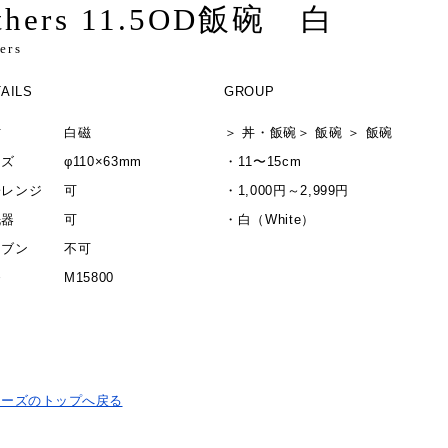
thers 11.5OD飯碗 白
ers
AILS
GROUP
材
白磁
＞
丼・飯碗
＞
飯碗
＞
飯碗
イズ
φ110×63mm
・
11〜15cm
子レンジ
可
・
1,000円～2,999円
洗器
可
・
白（White）
ーブン
不可
番
M15800
リーズのトップへ戻る