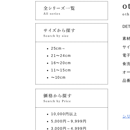
o
oth
DET
素
サ
25cm～
電
21〜24cm
16〜20cm
食
11〜15cm
オ
〜10cm
品
10,000円以上
シ
5,000円～9,999円
3,000円～4,999円