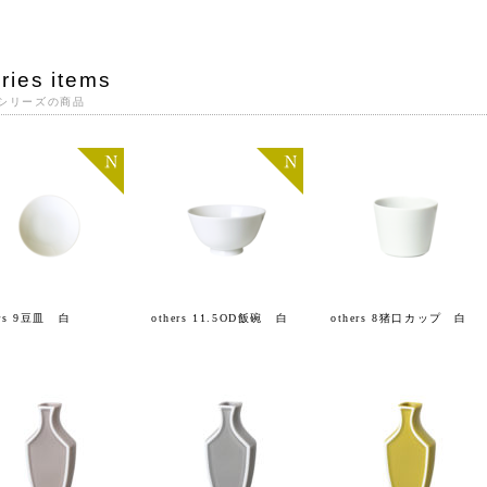
ries items
シリーズの商品
ers 9豆皿 白
others 11.5OD飯碗 白
others 8猪口カップ 白