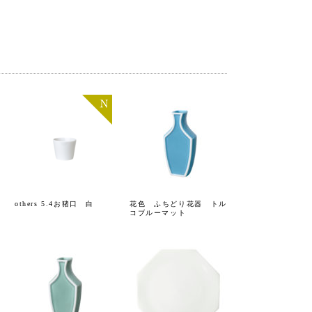
others 5.4お猪口 白
花色 ふちどり花器 トル
コブルーマット