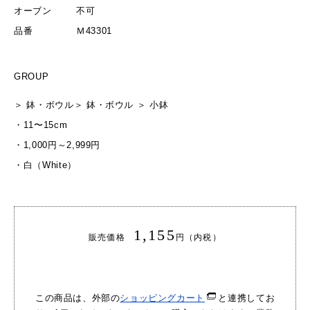
オーブン
不可
品番
Ｍ43301
GROUP
＞
鉢・ボウル
＞
鉢・ボウル
＞
小鉢
・
11〜15cm
・
1,000円～2,999円
・
白（White）
1,155
販売価格
円（内税）
この商品は、外部の
ショッピングカート
と連携してお