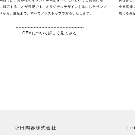
陶器では、お客様のオリジナル商品を作りたいというご要望にも、
何を作る
に対応することが可能です。オリジナルデザインを元にしたサンプ
小田陶器
りから、量産まで、すべてノンストップで対応いたします。
思える商
OEMについて詳しく見てみる
小田陶器株式会社
Ins