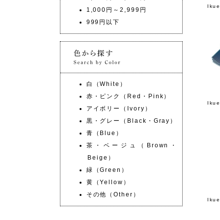
Ik
1,000円～2,999円
999円以下
白（White）
赤・ピンク（Red・Pink）
Ik
アイボリー（Ivory）
黒・グレー（Black・Gray）
青（Blue）
茶・ベージュ（Brown・
Beige）
緑（Green）
黄（Yellow）
その他（Other）
Ik