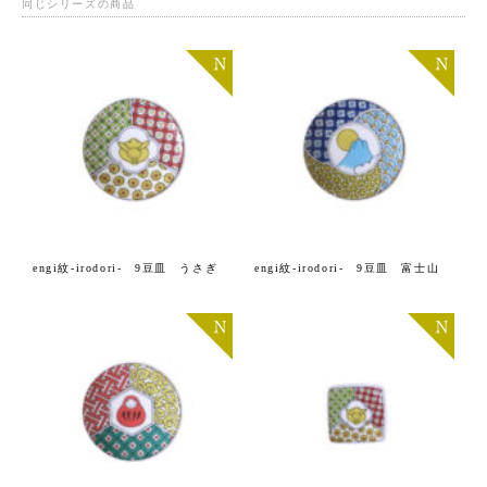
同じシリーズの商品
engi紋-irodori- 9豆皿 うさぎ
engi紋-irodori- 9豆皿 富士山