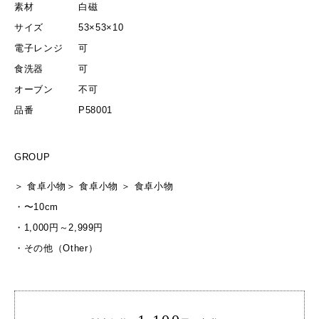
素材
白磁
サイズ
53×53×10
電子レンジ
可
食洗器
可
オーブン
不可
品番
P58001
GROUP
＞
食卓小物
＞
食卓小物
＞
食卓小物
・
〜10cm
・
1,000円～2,999円
・
その他（Other）